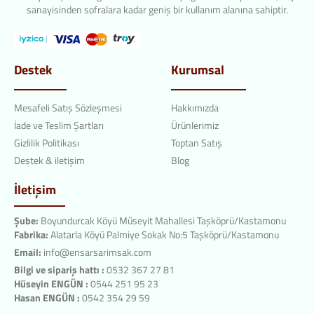
sanayisinden sofralara kadar geniş bir kullanım alanına sahiptir.
Destek
Kurumsal
Mesafeli Satış Sözleşmesi
Hakkımızda
İade ve Teslim Şartları
Ürünlerimiz
Gizlilik Politikası
Toptan Satış
Destek & iletişim
Blog
İletişim
Şube:
Boyundurcak Köyü Müseyit Mahallesi Taşköprü/Kastamonu
Fabrika:
Alatarla Köyü Palmiye Sokak No:5 Taşköprü/Kastamonu
Email:
info@ensarsarimsak.com
Bilgi ve sipariş hattı :
0532 367 27 81
Hüseyin ENGÜN :
0544 251 95 23
Hasan ENGÜN :
0542 354 29 59